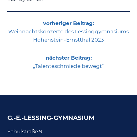
vorheriger Beitrag:
Weihnachtskonzerte des Lessinggymnasiums
Hohenstein-Ernstthal 2023
nächster Beitrag:
„Talenteschmiede bewegt“
G.-E.-LESSING-GYMNASIUM
Schulstraße 9