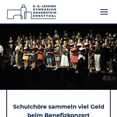
Zum
Inhalt
springen
Schulchöre sammeln viel Geld
beim Benefizkonzert