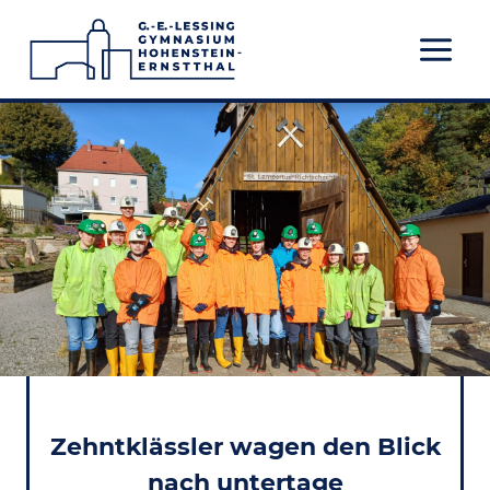
Zum
Inhalt
springen
Zehntklässler wagen den Blick
nach untertage