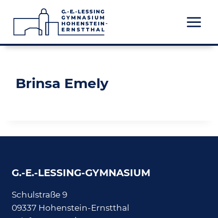
Zum
Inhalt
springen
Brinsa Emely
G.-E.-LESSING-GYMNASIUM
Schulstraße 9
09337 Hohenstein-Ernstthal