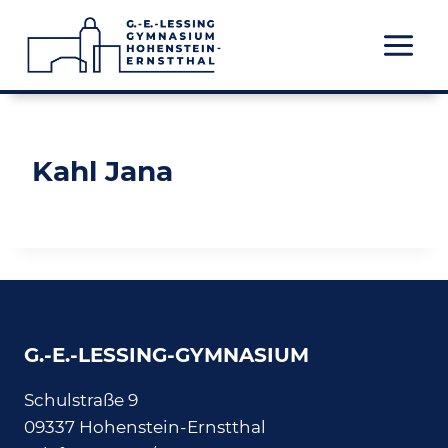
Zum
Inhalt
springen
Kahl Jana
G.-E.-LESSING-GYMNASIUM
Schulstraße 9
09337 Hohenstein-Ernstthal