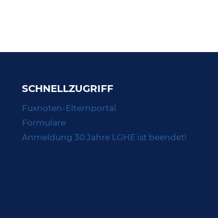
SCHNELLZUGRIFF
Fuxnoten-Elternportal
Formulare
Anmeldung 30 Jahre LGHE ist beendet!