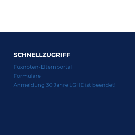
SCHNELLZUGRIFF
Fuxnoten-Elternportal
Formulare
Anmeldung 30 Jahre LGHE ist beendet!