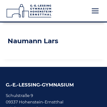
Zum
Inhalt
springen
Naumann Lars
G.-E.-LESSING-GYMNASIUM
Schulstraße 9
09337 Hohenstein-Ernstthal