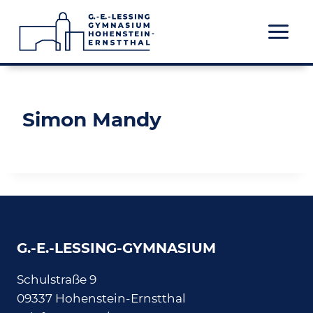
Zum
Inhalt
springen
Simon Mandy
G.-E.-LESSING-GYMNASIUM
Schulstraße 9
09337 Hohenstein-Ernstthal