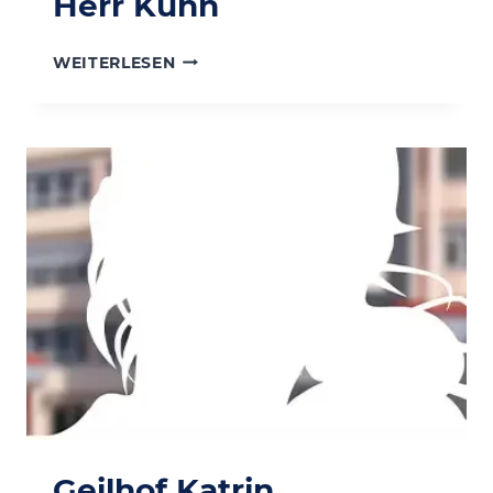
Herr Kühn
HERR
WEITERLESEN
KÜHN
Geilhof Katrin