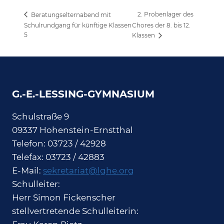
2. Probenlager des
Beratungselternabend mit
Schulrundgang für künftige Klassen
Chores der 8. bis 12.
5
Klassen
G.-E.-LESSING-GYMNASIUM
Schulstraße 9
09337 Hohenstein-Ernstthal
Telefon: 03723 / 42928
Telefax: 03723 / 42883
E-Mail:
sekretariat@lghe.org
Schulleiter:
Herr Simon Fickenscher
stellvertretende Schulleiterin: