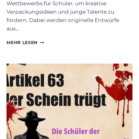
Wettbewerbs für Schüler, um kreative
Verpackungsideen und junge Talente zu
fördern. Dabei werden originelle Entwürfe
aus…
VERPACKUNGSPREIS
MEHR LESEN
2026
GEHT
AN
DAS
LESSING
–
GYMNASIUM