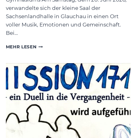
verwandelte sich der kleine Saal der
Sachsenlandhalle in Glauchau in einen Ort
voller Musik, Emotionen und Gemeinschaft.
Bei…
MUSIK
MEHR LESEN
VERBINDET
–
JAHRESKONZERT
DER
SCHULCHÖRE
BEGEISTERT
DAS
PUBLIKUM