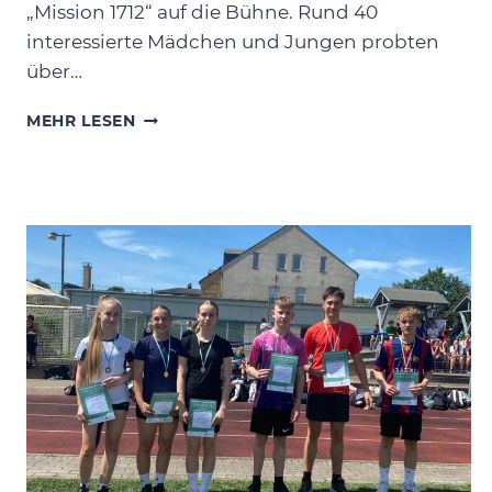
„Mission 1712“ auf die Bühne. Rund 40
interessierte Mädchen und Jungen probten
über…
THEATER-
MEHR LESEN
AG
DER
KLASSEN
5
UND
6
BEGEISTERT
MIT
„MISSION
1712“