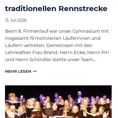
traditionellen Rennstrecke
13. Juli 2026
Beim 8. Firmenlauf war unser Gymnasium mit
insgesamt 19 motivierten Läuferinnen und
Läufern vertreten. Gemeinsam mit den
Lehrkräften Frau Brand, Herrn Enke, Herrn Pirl
und Herrn Schindler stellte unser Team…
ERFOLGREICHE
MEHR LESEN
TEILNAHME
AM
8.
FIRMENLAUF
AUF
DER
TRADITIONELLEN
RENNSTRECKE