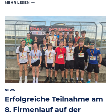
NATURWISSENSCHAFTEN
MEHR LESEN
AUS
LEIDENSCHAFT
–
AMOS
VOGEL
VIELFACH
GEEHRT
NEWS
Erfolgreiche Teilnahme am
8. Firmenlauf auf der