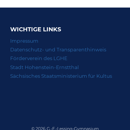
WICHTIGE LINKS
Impressum
Datenschutz- und Transparenthinweis
Förderverein des LGHE
Stadt Hohenstein-Ernstthal
Sächsisches Staatsministerium für Kultus
© 2026 G.-E.-Lessing-Gymnasium