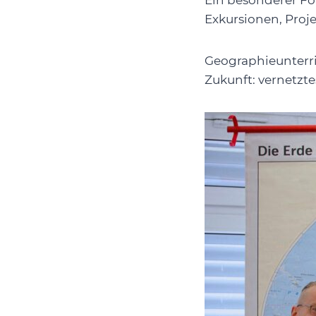
Ein besonderer Fok
Exkursionen, Proj
Geographieunterri
Zukunft: vernetzt