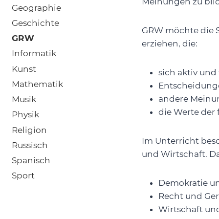
Meinungen zu bil
Geographie
Geschichte
GRW möchte die S
GRW
erziehen, die:
Informatik
Kunst
sich aktiv und 
Mathematik
Entscheidunge
andere Meinun
Musik
die Werte der
Physik
Religion
Im Unterricht besc
Russisch
und Wirtschaft. D
Spanisch
Sport
Demokratie un
Recht und Ger
Wirtschaft und